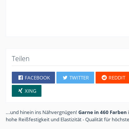
Teilen
FACEBOOK
TWITTER
REDDIT
XING
...und hinein ins Nähvergnügen!
Garne in 460 Farben
i
hohe Reißfestigkeit und Elastizität - Qualität für höchs