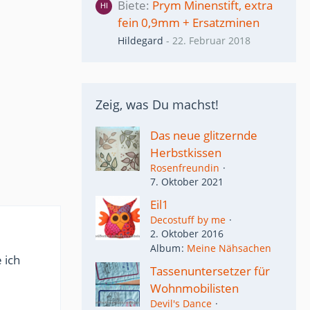
Biete
Prym Minenstift, extra
fein 0,9mm + Ersatzminen
Hildegard
-
22. Februar 2018
Zeig, was Du machst!
Das neue glitzernde
Herbstkissen
Rosenfreundin
7. Oktober 2021
Eil1
Decostuff by me
2. Oktober 2016
Album
Meine Nähsachen
 ich
Tassenuntersetzer für
Wohnmobilisten
Devil's Dance