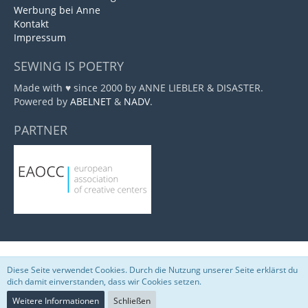
Werbung bei Anne
Kontakt
Impressum
SEWING IS POETRY
Made with ♥ since 2000 by ANNE LIEBLER & DISASTER.
Powered by
ABELNET
&
NADV
.
PARTNER
Marktplatz
, entwickelt von
www.viecode.com
Diese Seite verwendet Cookies. Durch die Nutzung unserer Seite erklärst du
Community-Software:
WoltLab Suite™
dich damit einverstanden, dass wir Cookies setzen.
Weitere Informationen
Schließen