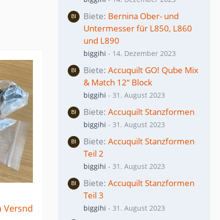
Biete
Bernina Ober- und
Untermesser für L850, L860
und L890
biggihi
-
14. Dezember 2023
Biete
Accuquilt GO! Qube Mix
& Match 12“ Block
biggihi
-
31. August 2023
Biete
Accuquilt Stanzformen
biggihi
-
31. August 2023
Biete
Accuquilt Stanzformen
Teil 2
biggihi
-
31. August 2023
Biete
Accuquilt Stanzformen
Teil 3
n Versnd
biggihi
-
31. August 2023