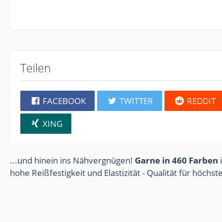
Teilen
FACEBOOK
TWITTER
REDDIT
XING
...und hinein ins Nähvergnügen!
Garne in 460 Farben
i
hohe Reißfestigkeit und Elastizität - Qualität für höchs