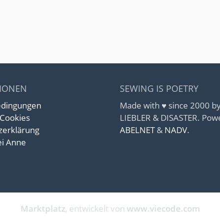
IONEN
SEWING IS POETRY
edingungen
Made with ♥ since 2000 
 Cookies
LIEBLER & DISASTER. Pow
zerklärung
ABELNET
&
NADV
.
i Anne
Marktplatz
, entwickelt von
www.viecode.com