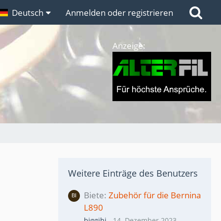
n
Deutsch
Links
Anmelden oder registrieren
Anzeige:
Weitere Einträge des Benutzers
Biete
Zubehör für die Bernina
L890
biggihi
-
14. Dezember 2023