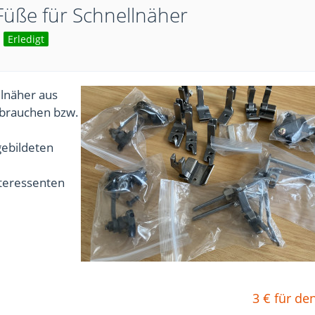
Füße für Schnellnäher
Erledigt
llnäher aus
ebrauchen bzw.
gebildeten
nteressenten
3 € für de