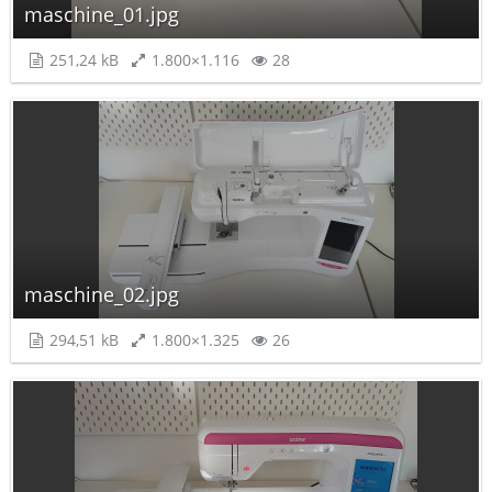
maschine_01.jpg
251,24 kB
1.800×1.116
28
maschine_02.jpg
294,51 kB
1.800×1.325
26