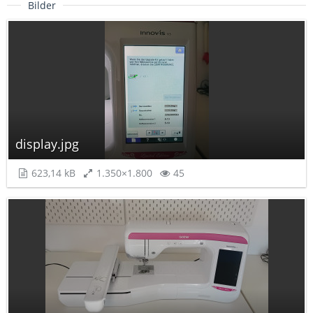
Bilder
display.jpg
623,14 kB
1.350×1.800
45