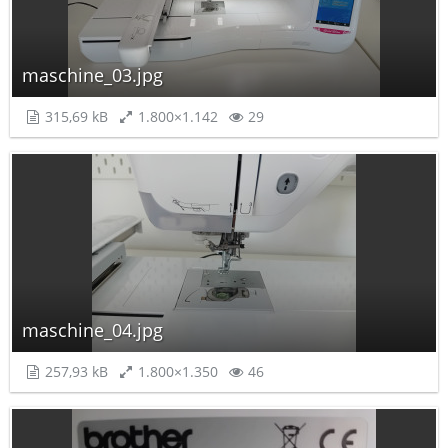
maschine_03.jpg
315,69 kB
1.800×1.142
29
maschine_04.jpg
257,93 kB
1.800×1.350
46