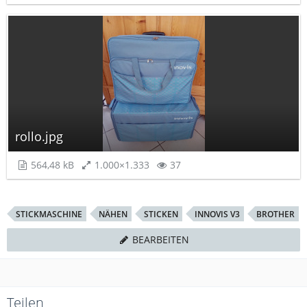
rollo.jpg
564,48 kB
1.000×1.333
37
STICKMASCHINE
NÄHEN
STICKEN
INNOVIS V3
BROTHER
BEARBEITEN
Teilen