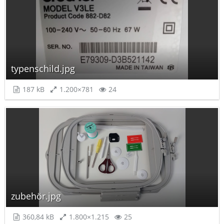
typenschild.jpg
187 kB
1.200×781
24
zubehör.jpg
360,84 kB
1.800×1.215
25