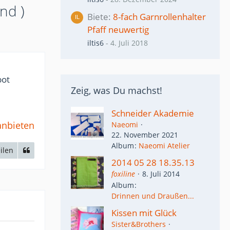
nd )
Biete
8-fach Garnrollenhalter
Pfaff neuwertig
iltis6
-
4. Juli 2018
bot
Zeig, was Du machst!
Schneider Akademie
anbieten
Naeomi
22. November 2021
Album
Naeomi Atelier
ilen
2014 05 28 18.35.13
foxiline
8. Juli 2014
Album
Drinnen und Draußen...
Kissen mit Glück
Sister&Brothers