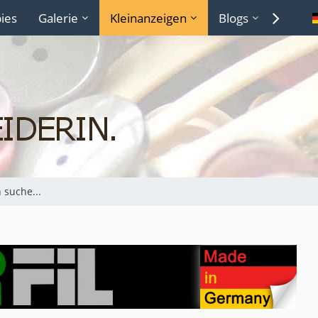
ies
Galerie
Kleinanzeigen
Blogs
Lexiko
h suche...