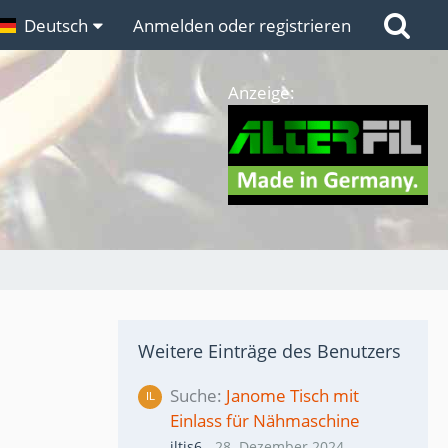
n
Deutsch
Links
Anmelden oder registrieren
Anzeige:
Weitere Einträge des Benutzers
Suche
Janome Tisch mit
Einlass für Nähmaschine
iltis6
-
28. Dezember 2024