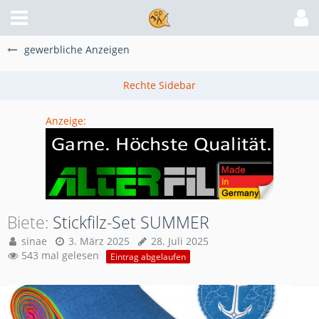
gewerbliche Anzeigen
Anzeige:
Biete
Stickfilz-Set SUMMER
sinae
3. März 2025
28. Juli 2025
543 mal gelesen
Eintrag abgelaufen