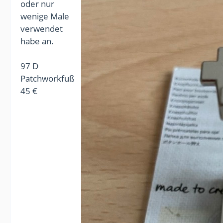
oder nur
wenige Male
verwendet
habe an.
97 D
Patchworkfuß
45 €