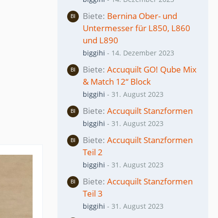
Biete
Bernina Ober- und
Untermesser für L850, L860
und L890
biggihi
-
14. Dezember 2023
Biete
Accuquilt GO! Qube Mix
& Match 12“ Block
biggihi
-
31. August 2023
Biete
Accuquilt Stanzformen
biggihi
-
31. August 2023
Biete
Accuquilt Stanzformen
Teil 2
biggihi
-
31. August 2023
Biete
Accuquilt Stanzformen
Teil 3
biggihi
-
31. August 2023