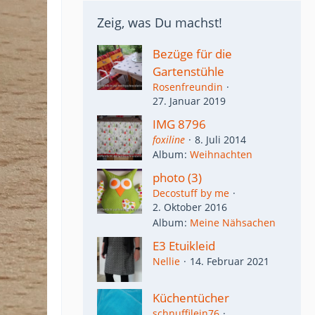
Zeig, was Du machst!
Bezüge für die
Gartenstühle
Rosenfreundin
27. Januar 2019
IMG 8796
foxiline
8. Juli 2014
Album
Weihnachten
photo (3)
Decostuff by me
2. Oktober 2016
Album
Meine Nähsachen
E3 Etuikleid
Nellie
14. Februar 2021
Küchentücher
schnuffilein76