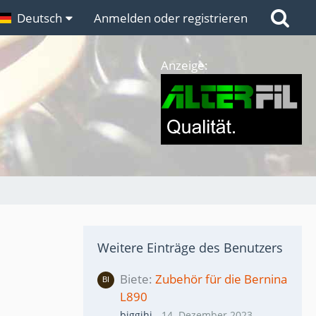
n
Deutsch
Links
Anmelden oder registrieren
Anzeige:
Weitere Einträge des Benutzers
Biete
Zubehör für die Bernina
L890
biggihi
-
14. Dezember 2023