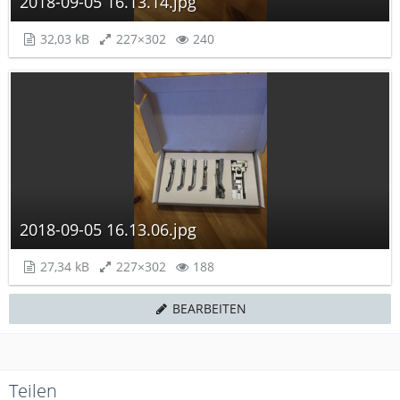
2018-09-05 16.13.14.jpg
32,03 kB
227×302
240
2018-09-05 16.13.06.jpg
27,34 kB
227×302
188
BEARBEITEN
Teilen