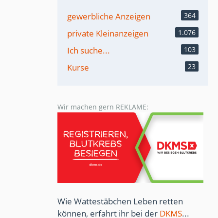
gewerbliche Anzeigen
364
private Kleinanzeigen
1.076
Ich suche...
103
Kurse
23
Wir machen gern REKLAME:
Wie Wattestäbchen Leben retten
können, erfahrt ihr bei der
DKMS
...