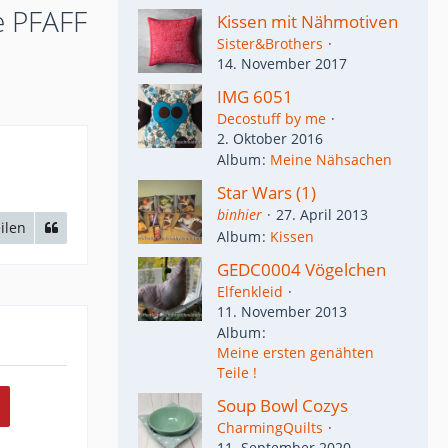
e PFAFF
Kissen mit Nähmotiven
Sister&Brothers
14. November 2017
IMG 6051
Decostuff by me
2. Oktober 2016
Album
Meine Nähsachen
Star Wars (1)
binhier
27. April 2013
ilen
Album
Kissen
GEDC0004 Vögelchen
Elfenkleid
11. November 2013
Album
Meine ersten genähten
Teile !
Soup Bowl Cozys
CharmingQuilts
11. September 2020