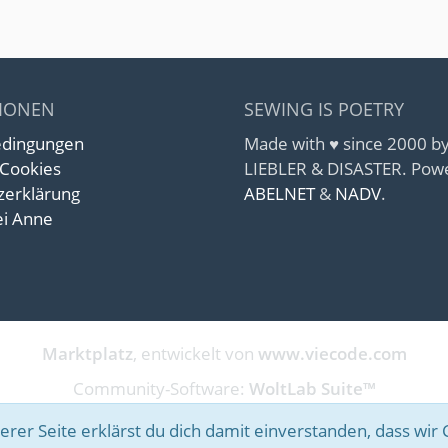
IONEN
SEWING IS POETRY
edingungen
Made with ♥ since 2000 
 Cookies
LIEBLER & DISASTER. Pow
zerklärung
ABELNET
&
NADV
.
i Anne
Marktplatz
, entwickelt von
www.viecode.com
Community-Software:
WoltLab Suite™
rer Seite erklärst du dich damit einverstanden, dass wir 