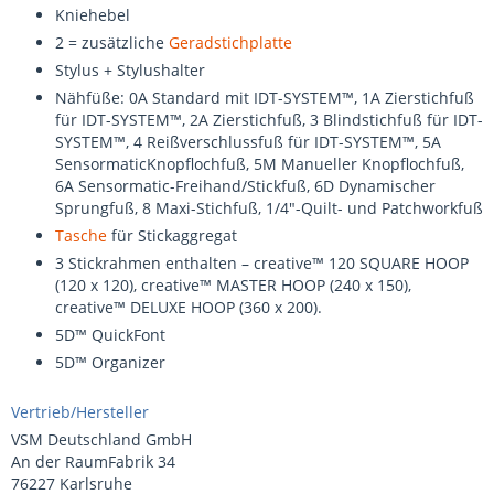
Kniehebel
2 = zusätzliche
Geradstichplatte
Stylus + Stylushalter
Nähfüße: 0A Standard mit IDT-SYSTEM™, 1A Zierstichfuß
für IDT-SYSTEM™, 2A Zierstichfuß, 3 Blindstichfuß für IDT-
SYSTEM™, 4 Reißverschlussfuß für IDT-SYSTEM™, 5A
SensormaticKnopflochfuß, 5M Manueller Knopflochfuß,
6A Sensormatic-Freihand/Stickfuß, 6D Dynamischer
Sprungfuß, 8 Maxi-Stichfuß, 1/4"-Quilt- und Patchworkfuß
Tasche
für Stickaggregat
3 Stickrahmen enthalten – creative™ 120 SQUARE HOOP
(120 x 120), creative™ MASTER HOOP (240 x 150),
creative™ DELUXE HOOP (360 x 200).
5D™ QuickFont
5D™ Organizer
Vertrieb/Hersteller
VSM Deutschland GmbH
An der RaumFabrik 34
76227 Karlsruhe