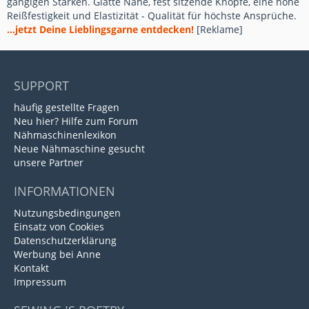
gängigen Stärken. Glatte Nähe, fest sitzende Knöpfe, eine hohe
Reißfestigkeit und Elastizität - Qualität für höchste Ansprüche.
...jetzt Deine Lieblingsgarne entdecken!
[Reklame]
SUPPORT
häufig gestellte Fragen
Neu hier? Hilfe zum Forum
Nähmaschinenlexikon
Neue Nähmaschine gesucht
unsere Partner
INFORMATIONEN
Nutzungsbedingungen
Einsatz von Cookies
Datenschutzerklärung
Werbung bei Anne
Kontakt
Impressum