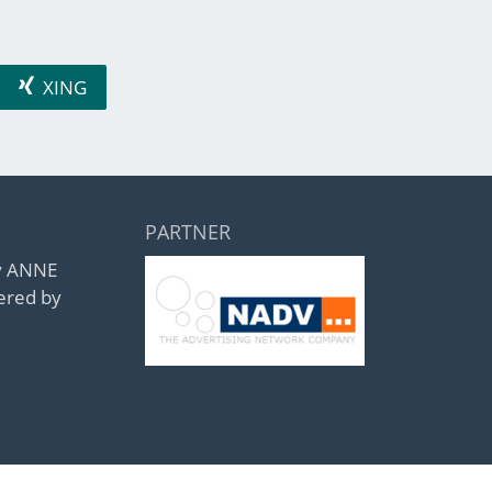
XING
PARTNER
by ANNE
ered by