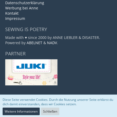
Datenschutzerklärung
Werbung bei Anne
Kontakt
Impressum
SEWING IS POETRY
Made with ♥ since 2000 by ANNE LIEBLER & DISASTER.
Powered by
ABELNET
&
NADV
.
PARTNER
Diese Seite verwendet Cookies. Durch die Nutzung unserer Seite erklärst du
Community-Software:
WoltLab Suite™
dich damit einverstanden, dass wir Cookies setzen.
Weitere Informationen
Schließen