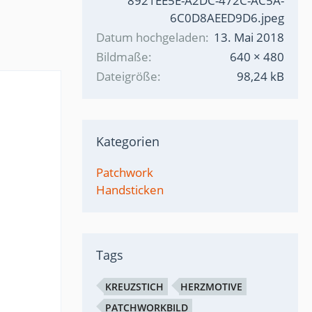
8921EE5E-A2DC-472C-AC5A-
6C0D8AEED9D6.jpeg
Datum hochgeladen
13. Mai 2018
Bildmaße
640 × 480
Dateigröße
98,24 kB
Kategorien
Patchwork
Handsticken
Tags
KREUZSTICH
HERZMOTIVE
PATCHWORKBILD