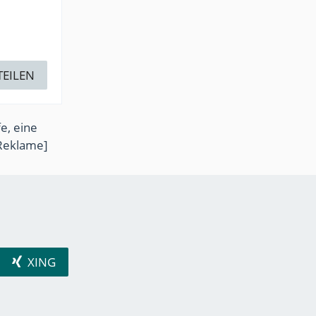
TEILEN
e, eine
Reklame]
XING