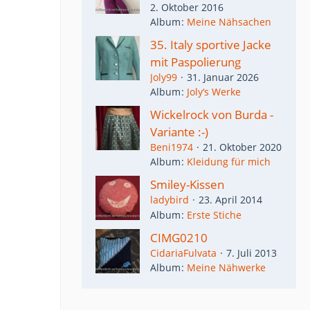
2. Oktober 2016
Album
Meine Nähsachen
35. Italy sportive Jacke
mit Paspolierung
Joly99
31. Januar 2026
Album
Joly‘s Werke
Wickelrock von Burda -
Variante :-)
Beni1974
21. Oktober 2020
Album
Kleidung für mich
Smiley-Kissen
ladybird
23. April 2014
Album
Erste Stiche
CIMG0210
CidariaFulvata
7. Juli 2013
Album
Meine Nähwerke