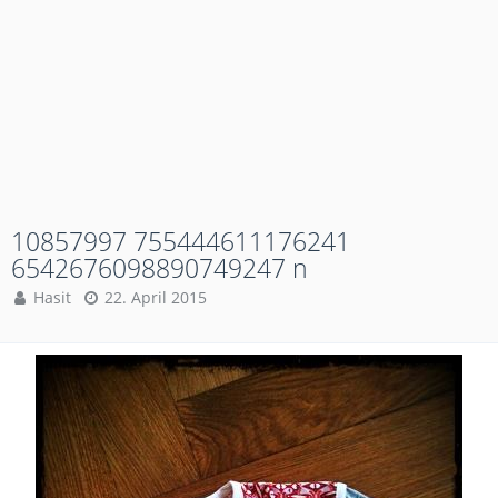
10857997 755444611176241
6542676098890749247 n
Hasit
22. April 2015