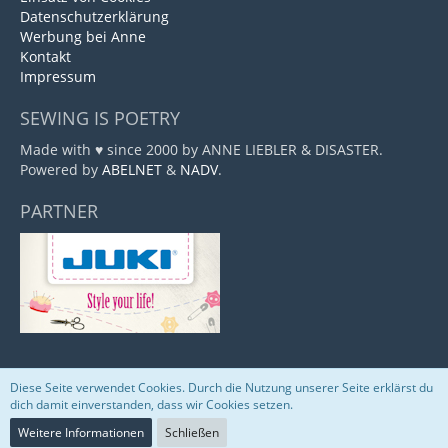
Datenschutzerklärung
Werbung bei Anne
Kontakt
Impressum
SEWING IS POETRY
Made with ♥ since 2000 by ANNE LIEBLER & DISASTER.
Powered by
ABELNET
&
NADV
.
PARTNER
Diese Seite verwendet Cookies. Durch die Nutzung unserer Seite erklärst du
Community-Software:
WoltLab Suite™
dich damit einverstanden, dass wir Cookies setzen.
Weitere Informationen
Schließen