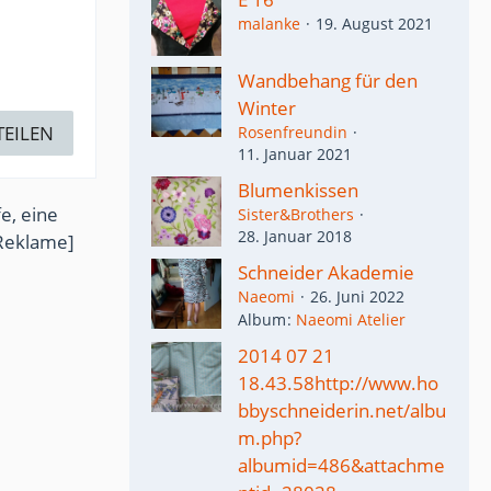
malanke
19. August 2021
Wandbehang für den
Winter
TEILEN
Rosenfreundin
11. Januar 2021
Blumenkissen
e, eine
Sister&Brothers
28. Januar 2018
Reklame]
Schneider Akademie
Naeomi
26. Juni 2022
Album
Naeomi Atelier
2014 07 21
18.43.58http://www.ho
bbyschneiderin.net/albu
m.php?
albumid=486&attachme