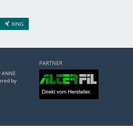
XING
PARTNER
by ANNE
ered by