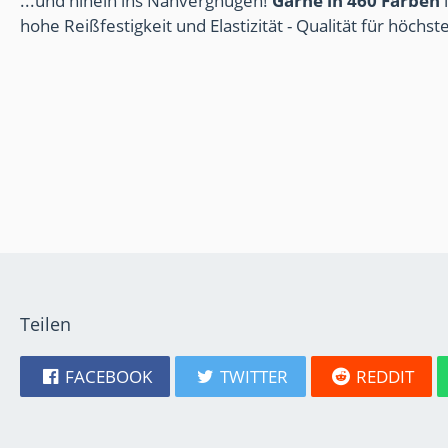
...und hinein ins Nähvergnügen!
Garne in 460 Farben
i
hohe Reißfestigkeit und Elastizität - Qualität für höchs
Teilen
FACEBOOK
TWITTER
REDDIT