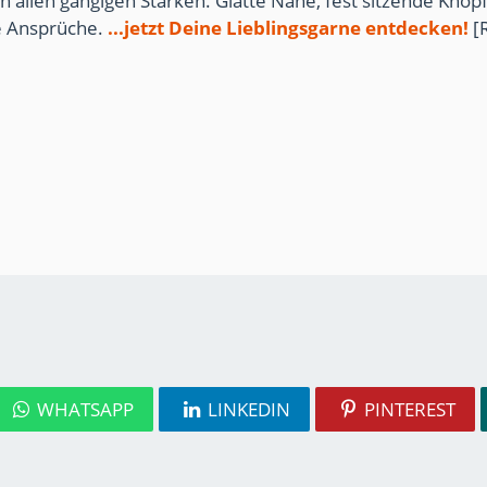
n allen gängigen Stärken. Glatte Nähe, fest sitzende Knöpf
te Ansprüche.
...jetzt Deine Lieblingsgarne entdecken!
[
WHATSAPP
LINKEDIN
PINTEREST