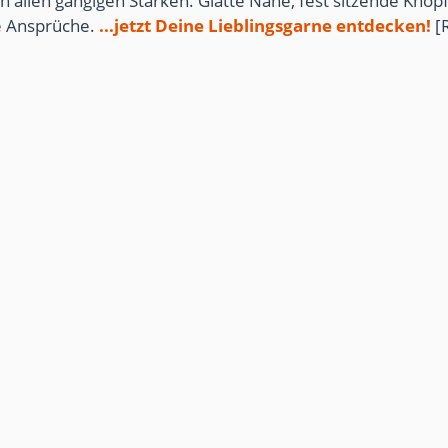
n allen gängigen Stärken. Glatte Nähe, fest sitzende Knöpf
te Ansprüche.
...jetzt Deine Lieblingsgarne entdecken!
[