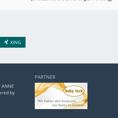
XING
PARTNER
by ANNE
ered by