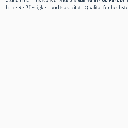
...und hinein ins Nähvergnügen!
Garne in 460 Farben
i
hohe Reißfestigkeit und Elastizität - Qualität für höchs