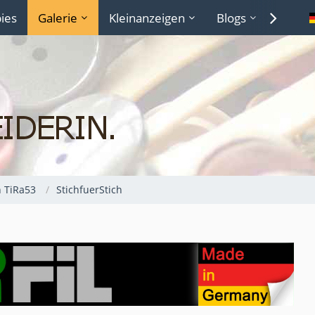
ies
Galerie
Kleinanzeigen
Blogs
Lexiko
n TiRa53
StichfuerStich