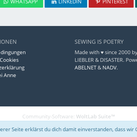
WHATSAPP
LINKEDIN
PINTEREST
IONEN
SEWING IS POETRY
edingungen
Made with ♥ since 2000 
 Cookies
LIEBLER & DISASTER. Pow
zerklärung
ABELNET
&
NADV
.
i Anne
Community-Software:
WoltLab Suite™
rer Seite erklärst du dich damit einverstanden, dass wir 