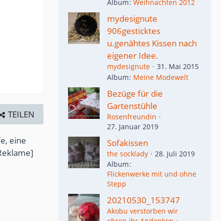
Album
Weihnachten 2012
mydesignute
906gesticktes
u.genähtes Kissen nach
eigener Idee.
mydesignute
31. Mai 2015
Album
Meine Modewelt
Bezüge für die
Gartenstühle
TEILEN
Rosenfreundin
27. Januar 2019
e, eine
Sofakissen
Reklame]
the socklady
28. Juli 2019
Album
Flickenwerke mit und ohne
Stepp
20210530_153747
Akobu verstorben wir
ehren ihr Andenken