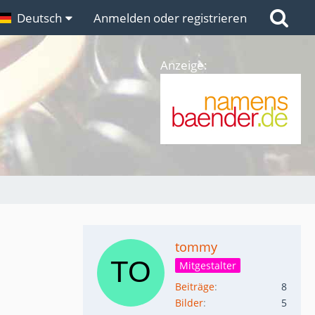
n
Deutsch
Links
Anmelden oder registrieren
Anzeige:
tommy
Mitgestalter
Beiträge
8
Bilder
5