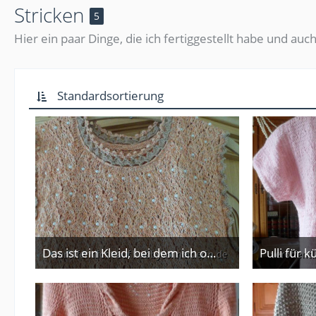
Stricken
5
Hier ein paar Dinge, die ich fertiggestellt habe und auc
Standardsortierung
Das ist ein Kleid, bei dem ich oberhalb wieder Perlen mit eingestrickt habe. Das Kleid ist mit vier verschiedenen Mustern gearbeitet und hat unten eine breite Häkelborte, passend zum Ausschnitt. BW-Mischgarn
20. Februar 2014
20