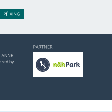
XING
PARTNER
by ANNE
ered by