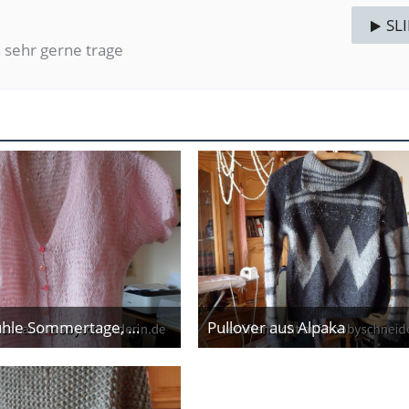
SL
h sehr gerne trage
Pulli für kühle Sommertage, Mohair
Pullover aus Alpaka
. Februar 2014
20. Februar 2014