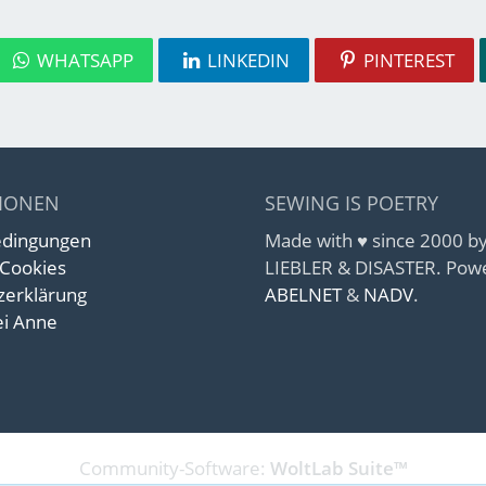
WHATSAPP
LINKEDIN
PINTEREST
IONEN
SEWING IS POETRY
edingungen
Made with ♥ since 2000 
 Cookies
LIEBLER & DISASTER. Pow
zerklärung
ABELNET
&
NADV
.
i Anne
Community-Software:
WoltLab Suite™