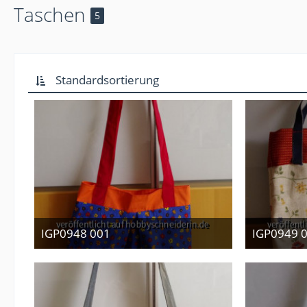
Taschen
5
Standardsortierung
IGP0948 001
IGP0949 
12. Januar 2013