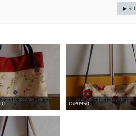
SL
001
IGP0950
12. Januar 2013
12. Januar 2013