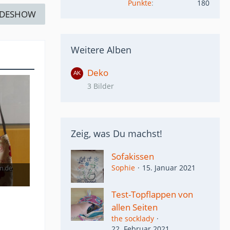
Punkte
180
IDESHOW
Weitere Alben
Deko
3 Bilder
Zeig, was Du machst!
Sofakissen
Sophie
15. Januar 2021
Test-Topflappen von
allen Seiten
the socklady
22. Februar 2021