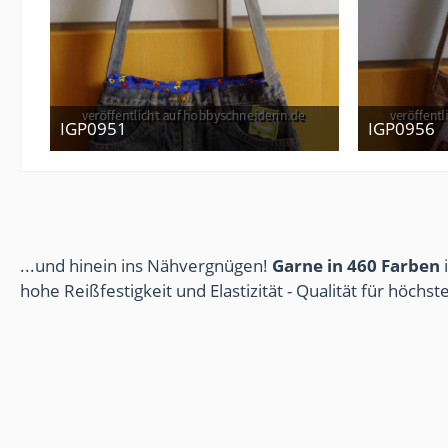
IGP0951
IGP0956
12. Januar 2013
...und hinein ins Nähvergnügen!
Garne in 460 Farben
i
hohe Reißfestigkeit und Elastizität - Qualität für höchs