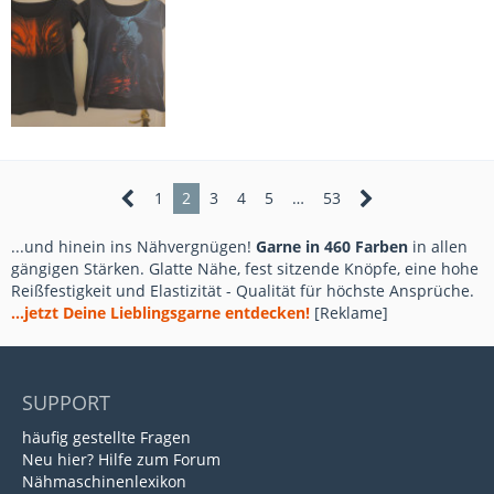
1
2
3
4
5
…
53
...und hinein ins Nähvergnügen!
Garne in 460 Farben
in allen
gängigen Stärken. Glatte Nähe, fest sitzende Knöpfe, eine hohe
Reißfestigkeit und Elastizität - Qualität für höchste Ansprüche.
...jetzt Deine Lieblingsgarne entdecken!
[Reklame]
SUPPORT
häufig gestellte Fragen
Neu hier? Hilfe zum Forum
Nähmaschinenlexikon