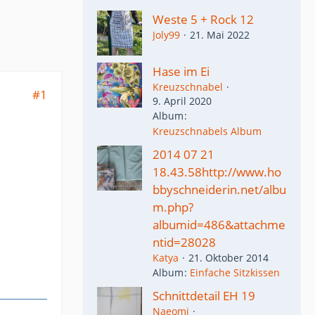
Weste 5 + Rock 12
Joly99
21. Mai 2022
Hase im Ei
Kreuzschnabel
#1
9. April 2020
Album
Kreuzschnabels Album
2014 07 21
18.43.58http://www.ho
bbyschneiderin.net/albu
m.php?
albumid=486&attachme
ntid=28028
Katya
21. Oktober 2014
Album
Einfache Sitzkissen
Schnittdetail EH 19
Naeomi