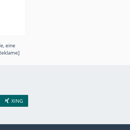
e, eine
Reklame]
XING