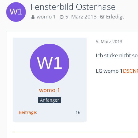
Fensterbild Osterhase
womo 1
5. März 2013
Erledigt
5. März 2013
Ich sticke nicht s
LG womo 1
DSCN0
womo 1
Anfänger
Beiträge
16