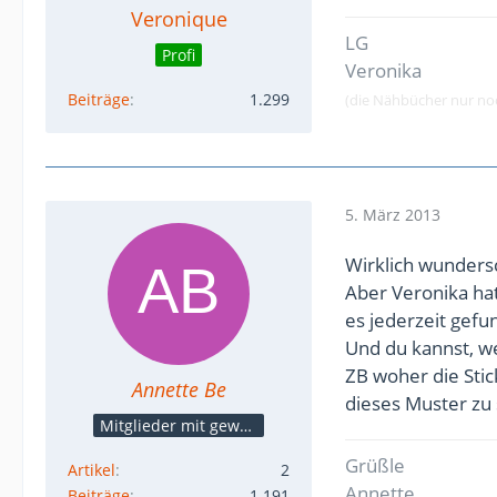
Veronique
LG
Profi
Veronika
Beiträge
1.299
(die Nähbücher nur noch
5. März 2013
Wirklich wunders
Aber Veronika hat 
es jederzeit gef
Und du kannst, w
ZB woher die Stic
Annette Be
dieses Muster zu 
Mitglieder mit gewerblicher Verbindung, auch als Mitarbeiter/in
Grüßle
Artikel
2
Annette
Beiträge
1.191