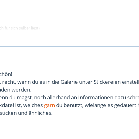
 für sich selber liest)
chön!
recht, wenn du es in die Galerie unter Stickereien einstel
unden werden.
enn du magst, noch allerhand an Informationen dazu schr
kdatei ist, welches
garn
du benutzt, wielange es gedauert 
sticken und ähnliches.