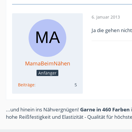
6. Januar 2013
Ja die gehen nich
MamaBeimNähen
Anfänger
Beiträge
5
...und hinein ins Nähvergnügen!
Garne in 460 Farben
i
hohe Reißfestigkeit und Elastizität - Qualität für höchs