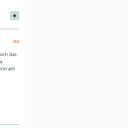
#4
sich das
a
denn am