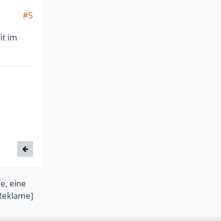
#5
it im
e, eine
Reklame]