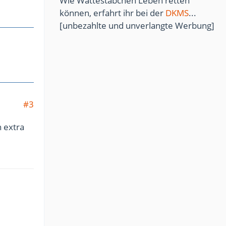
Wie Wattestäbchen Leben retten
können, erfahrt ihr bei der
DKMS
...
[unbezahlte und unverlangte Werbung]
#3
h extra