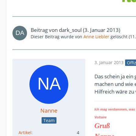
Beitrag von
dark_soul
(
3. Januar 2013
)
Dieser Beitrag wurde von
Anne Liebler
gelöscht (
11
3. Januar 2013
Offi
Das schein ja ein
machen und wie e
Hilfreich wäre zu
Nanne
Ich mag verdammen, was d
Voltaire
Team
Gruß
Artikel
4