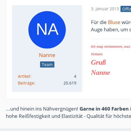
3. Januar 2013
Offi
Für die
Bluse
würd
Auge haben, um d
Ich mag verdammen, was d
Nanne
Voltaire
Gruß
Team
Nanne
Artikel
4
Beiträge
20.619
...und hinein ins Nähvergnügen!
Garne in 460 Farben
i
hohe Reißfestigkeit und Elastizität - Qualität für höchs