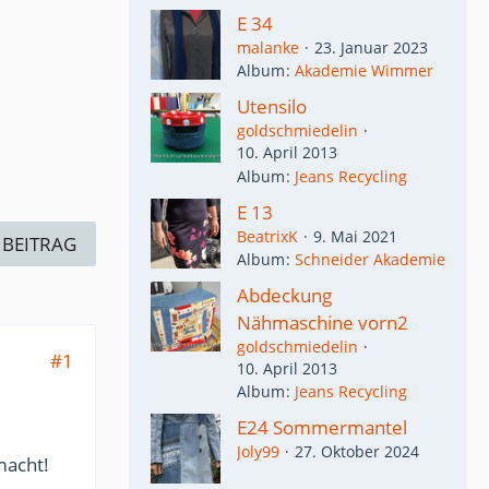
E 34
malanke
23. Januar 2023
Album
Akademie Wimmer
Utensilo
goldschmiedelin
10. April 2013
Album
Jeans Recycling
E 13
BeatrixK
9. Mai 2021
 BEITRAG
Album
Schneider Akademie
Abdeckung
Nähmaschine vorn2
goldschmiedelin
#1
10. April 2013
Album
Jeans Recycling
E24 Sommermantel
Joly99
27. Oktober 2024
macht!