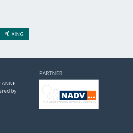
XING
PARTNER
by ANNE
ered by