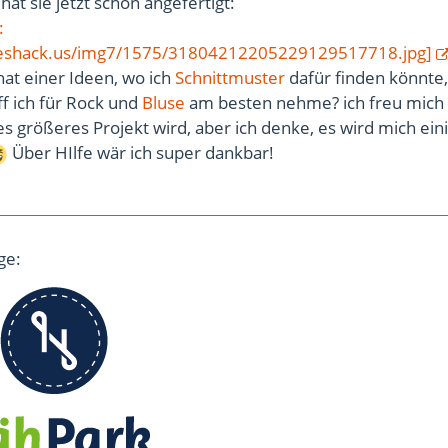
at sie jetzt schon angefertigt:
:
geshack.us/img7/1575/31804212205229129517718.jpg]
at einer Ideen, wo ich
Schnittmuster
dafür finden könnte,
ff ich für Rock und
Bluse
am besten nehme? ich freu mich 
es größeres Projekt wird, aber ich denke, es wird mich ein
Über HIlfe wär ich super dankbar!
ge: