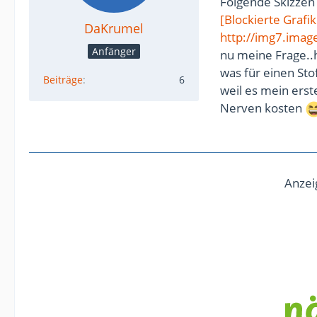
Folgende Skizzen h
[Blockierte Grafik
DaKrumel
http://img7.ima
Anfänger
nu meine Frage..h
was für einen Sto
Beiträge
6
weil es mein erst
Nerven kosten
Anzei