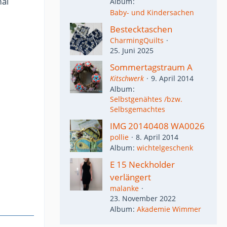
mal
Album
Baby- und Kindersachen
Bestecktaschen
CharmingQuilts
25. Juni 2025
Sommertagstraum A
Kitschwerk
9. April 2014
Album
Selbstgenähtes /bzw.
Selbsgemachtes
IMG 20140408 WA0026
pollie
8. April 2014
Album
wichtelgeschenk
E 15 Neckholder
verlängert
malanke
23. November 2022
Album
Akademie Wimmer