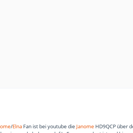
nome
/
Elna
Fan ist bei youtube die
Janome
HD9QCP über d