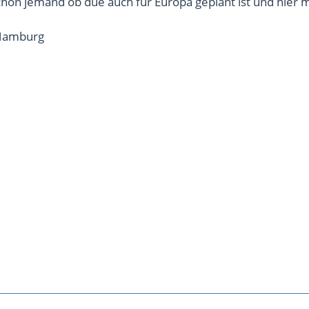
hon jemand ob due auch für Europa geplant ist und hier 
 Hamburg