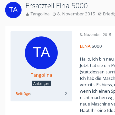
Ersatzteil Elna 5000
Tangolina
8. November 2015
Erledi
8. November 2015
ELNA
5000
Hallo, ich bin ne
Jetzt hat sie ein 
(stattdessen surr
Tangolina
Ich hab die Masc
Anfänger
vertritt. Es hiess
wenn ich einen S
Beiträge
2
nicht machen wg. 
neue Maschine ver
Habt Ihr eine Id