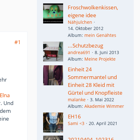
Froschwolkenkissen,
eigene idee
Nähjulchen
14. Oktober 2012
Album
mein Genähtes
#1
...Schutzbezug
andrea691
8. Juni 2013
Album
Meine Projekte
Einheit 24
Sommermantel und
ehr
Einheit 28 Kleid mit
Gürtel und Knopfleiste
Elna
malanke
3. Mai 2022
r. Und
Album
Akademie Wimmer
tzdem
EH16
eine
Sami <3
20. April 2021
20210404_102316