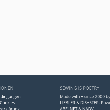
IONEN
SEWING IS POETRY
edingungen
Made with ♥ since 2000 
 Cookies
LIEBLER & DISASTER. Pow
zerklärung
ABELNET
&
NADV
.