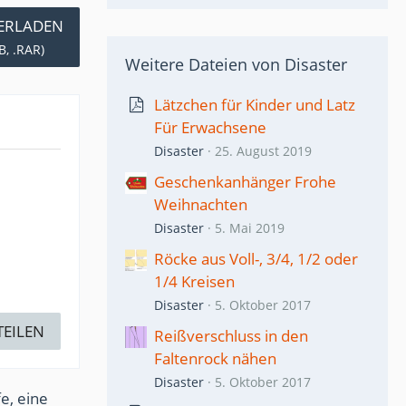
ERLADEN
B, .RAR)
Weitere Dateien von Disaster
Lätzchen für Kinder und Latz
Für Erwachsene
Disaster
25. August 2019
Geschenkanhänger Frohe
Weihnachten
Disaster
5. Mai 2019
Röcke aus Voll-, 3/4, 1/2 oder
1/4 Kreisen
Disaster
5. Oktober 2017
TEILEN
Reißverschluss in den
Faltenrock nähen
Disaster
5. Oktober 2017
e, eine