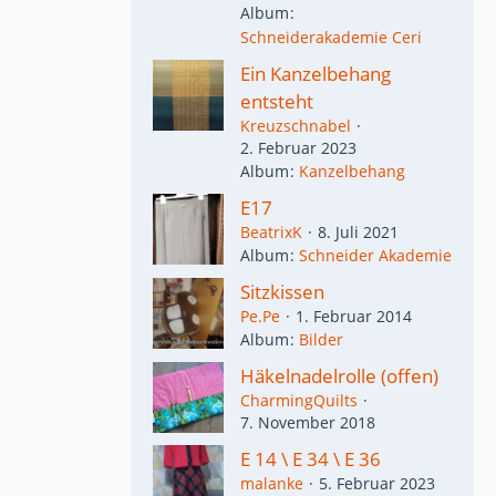
Album
Schneiderakademie Ceri
Ein Kanzelbehang
entsteht
Kreuzschnabel
2. Februar 2023
Album
Kanzelbehang
E17
BeatrixK
8. Juli 2021
Album
Schneider Akademie
Sitzkissen
Pe.Pe
1. Februar 2014
Album
Bilder
Häkelnadelrolle (offen)
CharmingQuilts
7. November 2018
E 14 \ E 34 \ E 36
malanke
5. Februar 2023