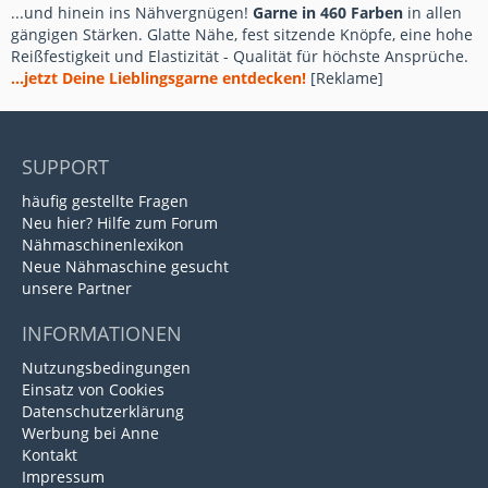
...und hinein ins Nähvergnügen!
Garne in 460 Farben
in allen
gängigen Stärken. Glatte Nähe, fest sitzende Knöpfe, eine hohe
Reißfestigkeit und Elastizität - Qualität für höchste Ansprüche.
...jetzt Deine Lieblingsgarne entdecken!
[Reklame]
SUPPORT
häufig gestellte Fragen
Neu hier? Hilfe zum Forum
Nähmaschinenlexikon
Neue Nähmaschine gesucht
unsere Partner
INFORMATIONEN
Nutzungsbedingungen
Einsatz von Cookies
Datenschutzerklärung
Werbung bei Anne
Kontakt
Impressum