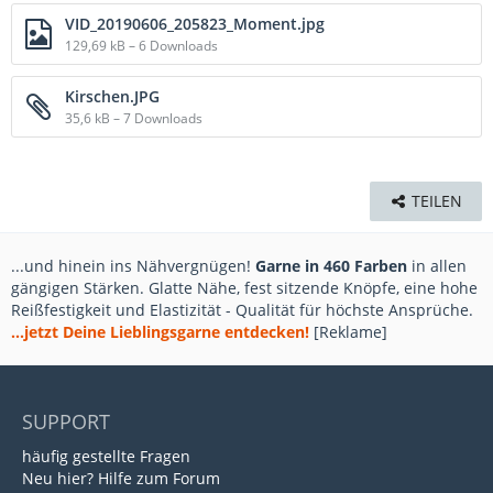
VID_20190606_205823_Moment.jpg
129,69 kB – 6 Downloads
Kirschen.JPG
35,6 kB – 7 Downloads
TEILEN
...und hinein ins Nähvergnügen!
Garne in 460 Farben
in allen
gängigen Stärken. Glatte Nähe, fest sitzende Knöpfe, eine hohe
Reißfestigkeit und Elastizität - Qualität für höchste Ansprüche.
...jetzt Deine Lieblingsgarne entdecken!
[Reklame]
SUPPORT
häufig gestellte Fragen
Neu hier? Hilfe zum Forum