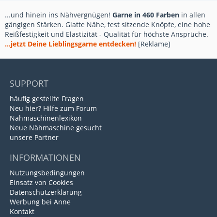
...und hinein ins Nähvergnügen!
Garne in 460 Farben
in allen
gängigen Stärken. Glatte Nähe, fest sitzende Knöpfe, eine hohe
Reißfestigkeit und Elastizität - Qualität für höchste Ansprüche.
...jetzt Deine Lieblingsgarne entdecken!
[Reklame]
SUPPORT
häufig gestellte Fragen
Neu hier? Hilfe zum Forum
Nähmaschinenlexikon
Neue Nähmaschine gesucht
unsere Partner
INFORMATIONEN
Nutzungsbedingungen
Einsatz von Cookies
Datenschutzerklärung
Werbung bei Anne
Kontakt