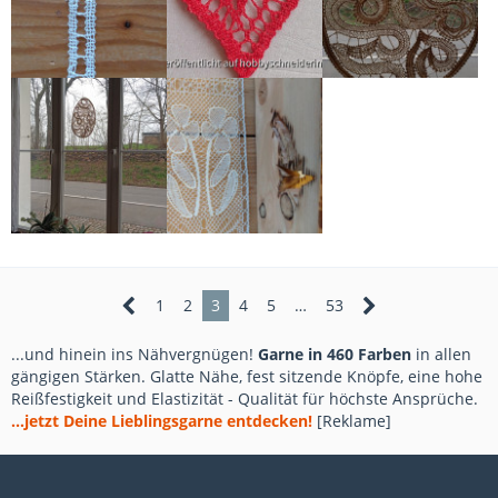
1
2
3
4
5
…
53
...und hinein ins Nähvergnügen!
Garne in 460 Farben
in allen
gängigen Stärken. Glatte Nähe, fest sitzende Knöpfe, eine hohe
Reißfestigkeit und Elastizität - Qualität für höchste Ansprüche.
...jetzt Deine Lieblingsgarne entdecken!
[Reklame]