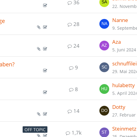
36
22. Novemb
Nanne
ge
28
9. Septemb
Aza
24
5. Juni 2024
schnuffile
aben?
9
29. Mai 202
hulabetty
8
5. April 202
Dotty
14
27. Februar
Steinmetz
OFF TOPIC
1,7k
25. Dezemb