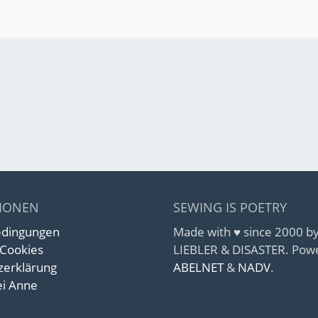
IONEN
SEWING IS POETRY
edingungen
Made with ♥ since 2000 
 Cookies
LIEBLER & DISASTER. Pow
zerklärung
ABELNET
&
NADV
.
i Anne