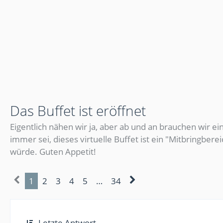
Das Buffet ist eröffnet
Eigentlich nähen wir ja, aber ab und an brauchen wir 
immer sei, dieses virtuelle Buffet ist ein "Mitbringbere
würde. Guten Appetit!
1
2
3
4
5
…
34
Letzte Antwort