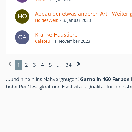
Abbau der etwas anderen Art - Weiter g
HoldesWeib
3. Januar 2023
Kranke Haustiere
Caleteu
1. November 2023
1
2
3
4
5
…
34
...und hinein ins Nähvergnügen!
Garne in 460 Farben
i
hohe Reißfestigkeit und Elastizität - Qualität für höchs