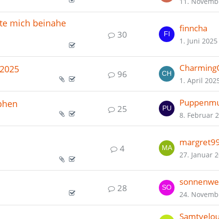
11. Novemb
tte mich beinahe
finncha
30
1. Juni 2025
CharmingQ
 2025
96
1. April 202
Puppenmu
phen
25
8. Februar 
margret9
4
27. Januar 
sonnenwe
28
24. Novemb
Samtvelou