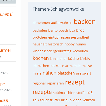
Themen-Schlagwortwolke
rummel
backen
abnehmen
aufbewahren
brot
backofen
bento
bosch
box
brötchen
eintopf
essen
gesundheit
haushalt
historisch
hobby
humor
surmer
kinder
kindergeburtstag
kochbuch
6
kochen
küche
kunstleder
kürbis
lecker
lebkuchen
marmelade
messe
nähen
plätzchen
 2026
miele
preiswert
rezept
ppe
regional
reparieren
er 2025
rezepte
spülmaschine
stoffe
süß
nd55
Talk
teuer
trüffel
urlaub
video
vollkorn