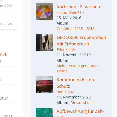
er 2024
Körbchen - 2. Variante
schnuffilein76
15. März 2016
Album
er 2024
Genähtes 2015 - 2016
GEDC0005 Erdbeerchen
mit Erdbeerduft.
Elfenkleid
in76
11. November 2013
Album
4
Meine ersten genähten
Teile !
Kommoden-Ecken-
4
Schutz
Beni1974
14. November 2020
 2024
Album
Dies und das
Aufbewahrung für Zelt-
er 2023