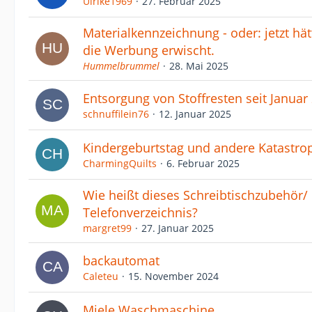
Ulrike1969
27. Februar 2025
Materialkennzeichnung - oder: jetzt hä
die Werbung erwischt.
Hummelbrummel
28. Mai 2025
Entsorgung von Stoffresten seit Januar
schnuffilein76
12. Januar 2025
Kindergeburtstag und andere Katastro
CharmingQuilts
6. Februar 2025
Wie heißt dieses Schreibtischzubehör/
Telefonverzeichnis?
margret99
27. Januar 2025
backautomat
Caleteu
15. November 2024
Miele Waschmaschine