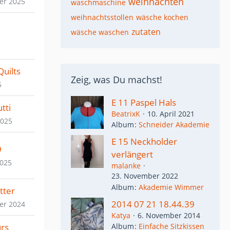
weihnachten
er 2025
waschmaschine
weihnachtsstollen
wäsche kochen
zutaten
wäsche waschen
uilts
Zeig, was Du machst!
5
E 11 Paspel Hals
tti
BeatrixK
10. April 2021
2025
Album
Schneider Akademie
E 15 Neckholder
9
verlängert
2025
malanke
23. November 2022
Album
Akademie Wimmer
tter
2014 07 21 18.44.39
er 2024
Katya
6. November 2014
Album
Einfache Sitzkissen
rs