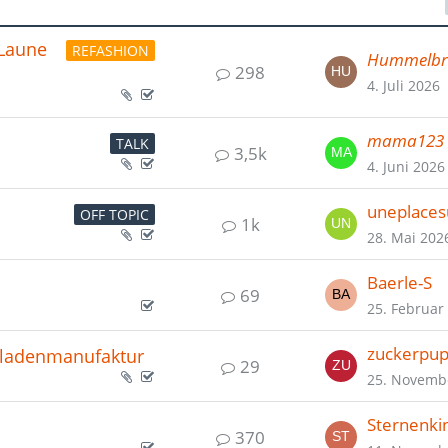
 Laune
REFASHION
Hummelb
298
4. Juli 2026
mama123
TALK
3,5k
4. Juni 2026
uneplace
OFF TOPIC
1k
28. Mai 202
Baerle-S
69
25. Februar
zuckerpu
oladenmanufaktur
29
25. Novemb
Sternenki
370