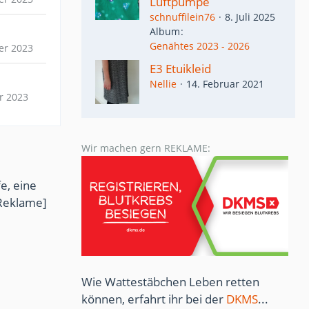
Luftpumpe
schnuffilein76
8. Juli 2025
Album
Genähtes 2023 - 2026
er 2023
E3 Etuikleid
Nellie
14. Februar 2021
r 2023
Wir machen gern REKLAME:
e, eine
Reklame]
Wie Wattestäbchen Leben retten
können, erfahrt ihr bei der
DKMS
...