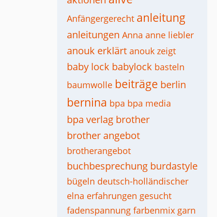
anleitung
Anfängergerecht
anleitungen
Anna
anne liebler
anouk erklärt
anouk zeigt
baby lock
babylock
basteln
beiträge
berlin
baumwolle
bernina
bpa
bpa media
bpa verlag
brother
brother angebot
brotherangebot
buchbesprechung
burdastyle
bügeln
deutsch-holländischer
elna
erfahrungen gesucht
fadenspannung
farbenmix
garn