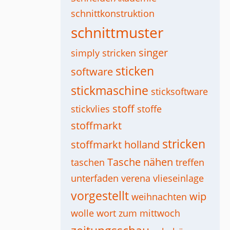
schnittkonstruktion
schnittmuster
singer
simply stricken
sticken
software
stickmaschine
sticksoftware
stoff
stickvlies
stoffe
stoffmarkt
stricken
stoffmarkt holland
Tasche nähen
taschen
treffen
unterfaden
verena
vlieseinlage
vorgestellt
wip
weihnachten
wolle
wort zum mittwoch