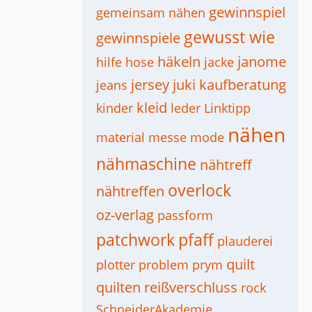
gewinnspiel
gemeinsam nähen
gewusst wie
gewinnspiele
häkeln
janome
hilfe
hose
jacke
jersey
juki
kaufberatung
jeans
kleid
kinder
leder
Linktipp
nähen
material
messe
mode
nähmaschine
nähtreff
overlock
nähtreffen
oz-verlag
passform
patchwork
pfaff
plauderei
quilt
plotter
problem
prym
quilten
reißverschluss
rock
SchneiderAkademie