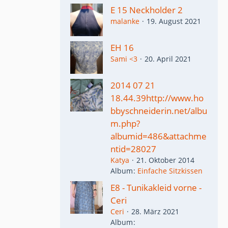
E 15 Neckholder 2
malanke
19. August 2021
EH 16
Sami <3
20. April 2021
2014 07 21
18.44.39http://www.ho
bbyschneiderin.net/albu
m.php?
albumid=486&attachme
ntid=28027
Katya
21. Oktober 2014
Album
Einfache Sitzkissen
E8 - Tunikakleid vorne -
Ceri
Ceri
28. März 2021
Album