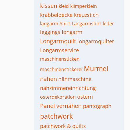
kissen
kleid
klimperklein
krabbeldecke
kreuzstich
langarm-Shirt
Langarmshirt
leder
leggings
longarm
Longarmquilt
longarmquilter
Longarmservice
maschinensticken
Murmel
maschinenstickerei
nähen
nähmaschine
nähzimmereinrichtung
ostern
osterdekoration
Panel vernähen
pantograph
patchwork
patchwork & quilts