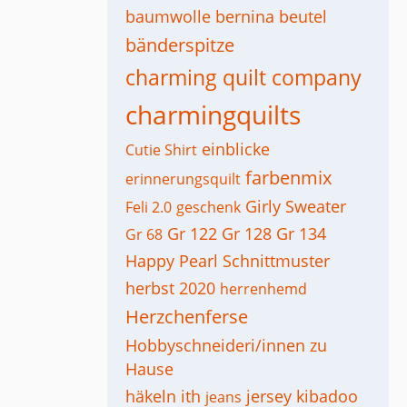
baumwolle
bernina
beutel
bänderspitze
charming quilt company
charmingquilts
einblicke
Cutie Shirt
farbenmix
erinnerungsquilt
Girly Sweater
Feli 2.0
geschenk
Gr 122
Gr 128
Gr 134
Gr 68
Happy Pearl Schnittmuster
herbst 2020
herrenhemd
Herzchenferse
Hobbyschneideri/innen zu
Hause
häkeln
ith
jersey
kibadoo
jeans