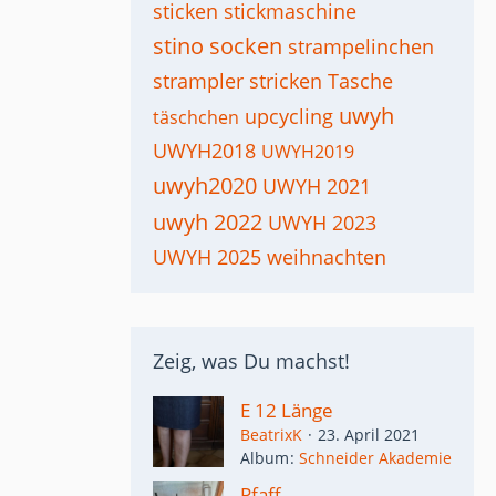
sticken
stickmaschine
stino socken
strampelinchen
strampler
stricken
Tasche
uwyh
upcycling
täschchen
UWYH2018
UWYH2019
uwyh2020
UWYH 2021
uwyh 2022
UWYH 2023
UWYH 2025
weihnachten
Zeig, was Du machst!
E 12 Länge
BeatrixK
23. April 2021
Album
Schneider Akademie
Pfaff