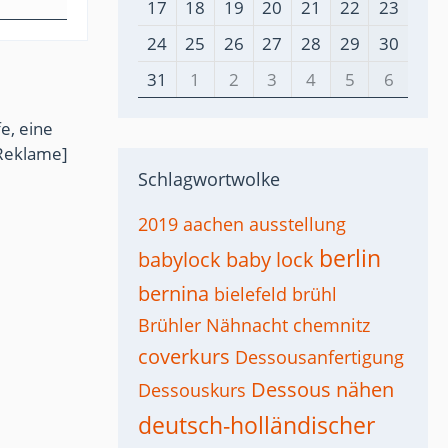
17
18
19
20
21
22
23
24
25
26
27
28
29
30
31
1
2
3
4
5
6
e, eine
Reklame]
Schlagwortwolke
2019
aachen
ausstellung
berlin
babylock
baby lock
bernina
bielefeld
brühl
Brühler Nähnacht
chemnitz
coverkurs
Dessousanfertigung
Dessous nähen
Dessouskurs
deutsch-holländischer