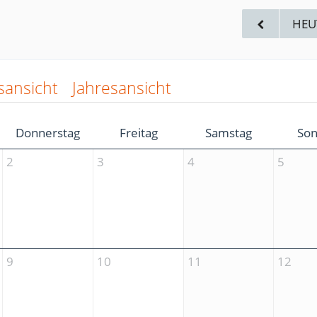
HEU
sansicht
Jahresansicht
Donnerstag
Freitag
Samstag
Son
2
3
4
5
9
10
11
12